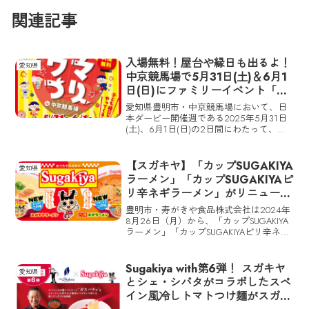
関連記事
入場無料！屋台や縁日も出るよ！
愛知県
中京競馬場で5月31日(土)＆6月1
日(日)にファミリーイベント「ウ
マつり」が開催
愛知県豊明市・中京競馬場において、日
本ダービー開催週である2025年5月31日
(土)、6月1日(日)の2日間にわたって、お
祭り気分が味わえるファミリーイベント
「ウマつり」が開催される。
【スガキヤ】「カップSUGAKIYA
愛知県
ラーメン」「カップSUGAKIYAピ
リ辛ネギラーメン」がリニューア
ル発売！
豊明市・寿がきや食品株式会社は2024年
8月26日（月）から、「カップSUGAKIYA
ラーメン」「カップSUGAKIYAピリ辛ネギ
ラーメン」を全国（沖縄を除く）のスー
パーマーケット、コンビニエンススト
ア、ドラックストア等でリニューアル発
Sugakiya with第6弾！ スガキヤ
愛知県
売する。
とシェ・シバタがコラボしたスペ
イン風冷しトマトつけ麺がスガキ