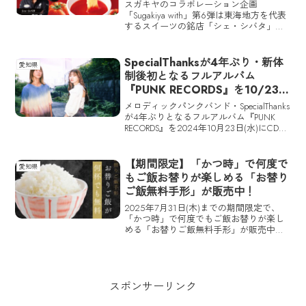
ヤ全店で6/5(木)から期間限定発
スガキヤのコラボレーション企画
売
「Sugakiya with」第6弾は東海地方を代表
するスイーツの銘店「シェ・シバタ」と
のコラボレーションが実現。オーナーシ
ェフ柴田武さん監修の「スペイン風冷し
トマトつけ麺」がスガキヤ全店（一部店
SpecialThanksが4年ぶり・新体
愛知県
舗を除く）で、さらに「スーちゃんシェ
制後初となるフルアルバム
ーク 塩キャラメルクッキークリーム マン
『PUNK RECORDS』を10/23に
ゴー入り」がスーちゃんハウス星が丘テ
リリース！ リリースツアーも開
ックランド店で2025年6月5日（木）から
メロディックパンクバンド・SpecialThanks
期間限定で販売される予定だ。
催決定
が4年ぶりとなるフルアルバム『PUNK
RECORDS』を2024年10月23日(水)にCDと
デジタル配信で同時リリースする。この
アルバムはVo.GtのMisaki、Dr.Choのよしだ
たかあきの体制としては初のアルバムと
【期間限定】「かつ時」で何度で
愛知県
なる。
もご飯お替りが楽しめる「お替り
ご飯無料手形」が販売中！
2025年7月31日(木)までの期間限定で、
「かつ時」で何度でもご飯お替りが楽し
める「お替りご飯無料手形」が販売中
だ。
スポンサーリンク