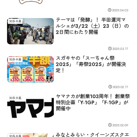
2025.04.03
テーマは「発酵」！ 半田運河マ
知多半島
ルシェが3/22（土）23（日）の
2日間にわたり開催
2025.03.17
スガキヤの「スーちゃん祭
知多半島
2025」「寿祭2025」が開催決
定！
2025.02.17
ヤマナカが創業103周年！ 創業祭
知多半島
特別企画「Y-1GP」「F-1GP」が
開催中
2025.02.09
みなとみらい・クイーンズスクエ
知多半島