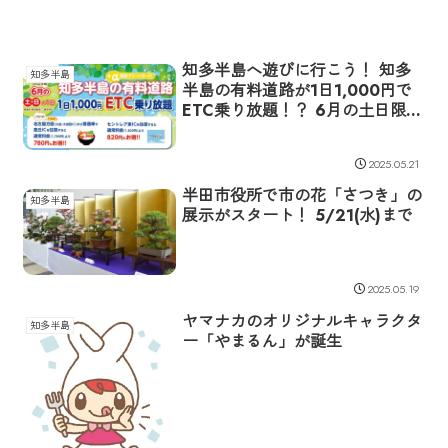
知多半島へ遊びに行こう！ 知多
知多半島
半島の有料道路が1日1,000円で
ETC乗り放題！？ 6月の土日限定
企画が開催
2025.05.21
半田市役所で市の花「さつき」の
知多半島
展示がスタート！ 5/21(水)まで
2025.05.19
ヤマナカのオリジナルキャラクタ
知多半島
ー「やまるん」が誕生