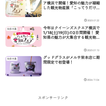
ア横浜で開催！愛知の魅力が凝縮
した観光物産展「こってりだけじ
ゃない。ディスカバー愛知フェ
ア」レポート
2025.01.22
今年はクイーンズスクエア横浜で
知多半島
1/18(土)19(日)の2日間開催！ 愛
知県の魅力が大集合する観光物産
展「こってりだけじゃない。ディ
スカバー愛知フェア」
2025.01.13
グッドグラスがメルサ栄本店に期
知多半島
間限定で初登場！
2024.11.04
スポンサーリンク