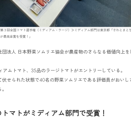
式会社「≪第３回全国トマト選手権（ミディアム・ラージ）≫ミディアム部門は東京都「さわとま
が最高金賞を受賞！」
社団法人 日本野菜ソムリエ協会が農産物のさらなる価値向上を
ィアムトマト、35品のラージトマトがエントリーしている。
て伏せられた状態で40名の野菜ソムリエである評価員がおいし
る。
のトマトがミディアム部門で受賞！