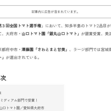
記事内に広告が含まれています。
第３回全国トマト選手権
」において、知多半島のトマト2品目が
て、大府市・
山口トマト園「銀丸山口トマト」
が銀賞受賞、美
京都府中市・
澤藤園「さわとまと甘美」
、ラージ部門では宮城
ト」
が選出されている。
目次
は
がミディアム部門で受賞！
山口トマト園／愛知県大府市