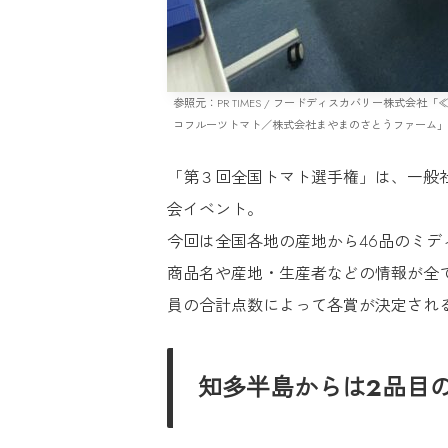
参照元：PR TIMES / フードディスカバリー株
コフルーツトマト／株式会社まやまのさとうファーム」
「第３回全国トマト選手権」は、一般
会イベント。
今回は全国各地の産地から46品のミデ
商品名や産地・生産者などの情報が全
員の合計点数によって各賞が決定され
知多半島からは2品目