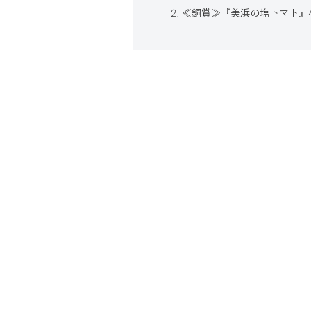
≪銅賞≫『美浜の塩トマト』