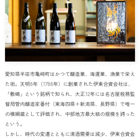
愛知県半田市亀崎町はかつて醸造業、海運業、漁業で栄え
た街。天明8年（1788年）に創業された伊東合資会社は、
「敷嶋」という銘柄で知られ、大正12年には名古屋税務監
督局管内醸造家番付（東海四県＋新潟県、長野県）で唯一
の横綱蔵として評価され、中部地方最大級の規模を誇った
という。
しかし、時代の変遷とともに清酒需要は減少、伊東合資会