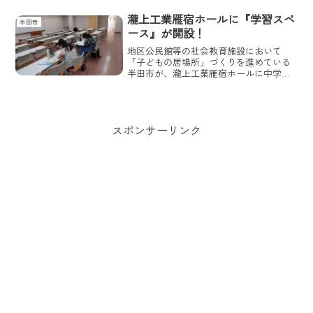
いは、グッドグラスジャパン公式通販サ
イト、グッドグラス楽天市場店、グッド
瀧上工業雁宿ホールに『学習スペ
半田市
グラスラフォーレ原宿店にて行う予定
ース』が開設！
だ。
地区公民館等の社会教育施設において
「子どもの居場所」づくりを進めている
半田市が、瀧上工業雁宿ホールに中学
生・高校生などの若い世代が学習活動を
中心に安全で安心して過ごせる「学習ス
ペース」を冬休み以降に本格的に開設す
る。
スポンサーリンク