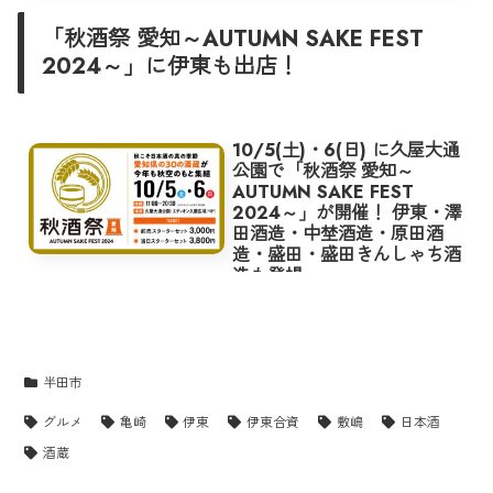
「秋酒祭 愛知～AUTUMN SAKE FEST
2024～」に伊東も出店！
10/5(土)・6(日) に久屋大通
公園で「秋酒祭 愛知～
AUTUMN SAKE FEST
2024～」が開催！ 伊東・澤
田酒造・中埜酒造・原田酒
造・盛田・盛田きんしゃち酒
造も登場
10/5(土)・6(日) の2日間、久屋大通公園エデ
ィオン久屋広場に愛知県内の30蔵のお酒が
集まるイベント「秋酒祭 愛知～AUTUMN
SAKE FEST 2024～」が開催される。
半田市
グルメ
亀崎
伊東
伊東合資
敷嶋
日本酒
酒蔵