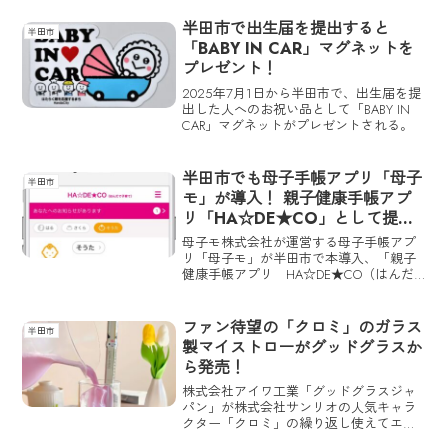
ン」が2024年10月14日(月・祝)まで開催
される。
半田市で出生届を提出すると
半田市
「BABY IN CAR」マグネットを
プレゼント！
2025年7月1日から半田市で、出生届を提
出した人へのお祝い品として「BABY IN
CAR」マグネットがプレゼントされる。
半田市でも母子手帳アプリ「母子
半田市
モ」が導入！ 親子健康手帳アプ
リ「HA☆DE★CO」として提供
スタート
母子モ株式会社が運営する母子手帳アプ
リ「母子モ」が半田市で本導入、「親子
健康手帳アプリ HA☆DE★CO（はんだ
で子育て）」として5月1日(木)から提供が
スタートしている。
ファン待望の「クロミ」のガラス
半田市
製マイストローがグッドグラスか
ら発売！
株式会社アイワ工業「グッドグラスジャ
パン」が株式会社サンリオの人気キャラ
クター「クロミ」の繰り返し使えてエコ
なガラス製マイストローを発売。取り扱