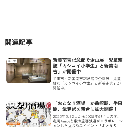
関連記事
新美南吉記念館で企画展「児童雑
半田市
誌『カシコイ小学生』と新美南
吉」が開催中
半田市・新美南吉記念館で企画展「児童
雑誌『カシコイ小学生』と新美南吉」が
開催中。
「おとなり酒場」が亀崎駅、半田
半田市
駅、武豊駅を舞台に拡大開催！
2025年5月2日から2025年6月1日の間、
亀崎Kamosと東海旅客鉄道がコラボレーシ
ョンした立ち飲みイベント「おとなり酒