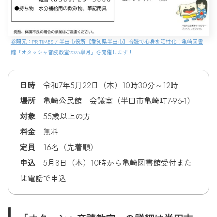
参照元：PR TIMES / 半田市役所【愛知県半田市】音読で心身を活性化！亀崎図書
館「オタッシャ音読教室2025皐月」を開催します！
日時
令和7年5月22日（木）10時30分～12時
場所
亀崎公民館 会議室（半田市亀崎町7-96-1）
対象
55歳以上の方
料金
無料
定員
16名（先着順）
申込
5月8日（木）10時から亀崎図書館受付また
は電話で申込