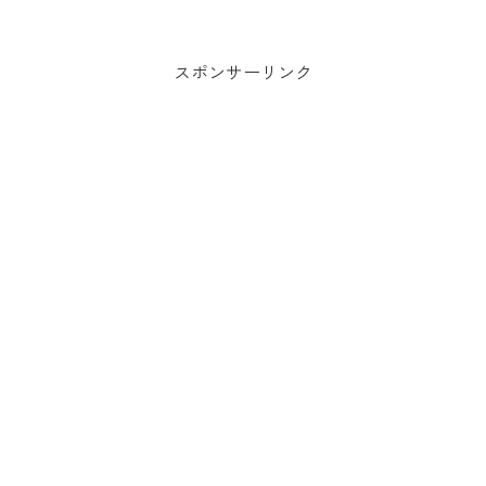
材のまろやかさとカカオのコクが重なり
合う、味噌、酢、味醂を使った3つの味が
楽しめる“愛知らしさ”を凝縮した特別な
⼀粒だ。
スポンサーリンク