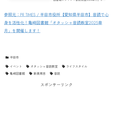
催。
参照元：PR TIMES / 半田市役所【愛知県半田市】音読で心
身を活性化！亀崎図書館「オタッシャ音読教室2025皐
月」を開催します！
半田市
イベント
オタッシャ音読教室
ライフスタイル
亀崎図書館
新美南吉
音読
スポンサーリンク