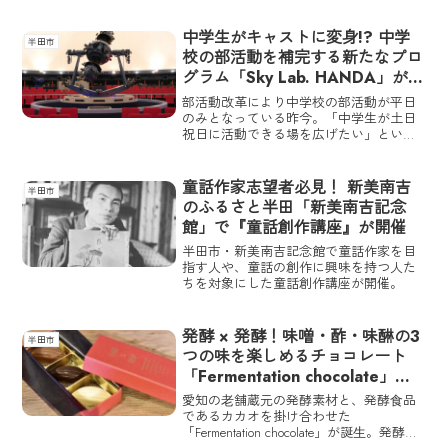
場」を開催する。
中学生がキャストに変身!? 中学
半田市
校の部活動を補完する新たなプロ
グラム「Sky Lab. HANDA」が半
田空の科学館で実施
部活動改革により中学校の部活動が平日
のみとなっている昨今。「中学生が土日
祝日に活動できる場を広げたい」という
思いから、半田空の科学館で新しい取り
組みである「Sky Lab. HANDA」が実施さ
れる。
童話作家志望者必見！ 新美南吉
半田市
のふるさと半田「新美南吉記念
館」で『童話創作講座』が開催
半田市・新美南吉記念館で童話作家を目
指す人や、童話の創作に興味を持つ人た
ちを対象にした童話創作講座が開催。
発酵 × 発酵！味噌・酢・味醂の3
半田市
つの味を楽しめるチョコレート
「Fermentation chocolate」が
発売中
愛知の⽼舗蔵元の発酵素材と、発酵⾷品
であるカカオを掛け合わせた
「Fermentation chocolate」が誕⽣。発酵素