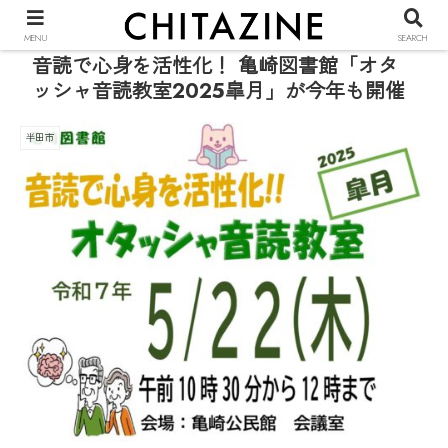
PR
MENU
SEARCH
音読で心身を活性化！ 亀崎図書館「オタ
ッシャ音読教室2025皐月」が今年も開催
半田市