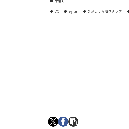
東浦町
DX
Sgrum
ひがしうら地域クラブ