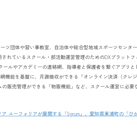
スポーツ団体や習い事教室、自治体や総合型地域スポーツセンタ
）に利用されているスクール・部活動運営管理のためのDXプラット
スクールやアカデミーの連絡網、指導者と保護者を繋ぐアプリと
連絡網機能を基盤に、月謝徴収ができる「オンライン決済（クレ
ムの販売管理ができる「物販機能」など、スクール運営に必要
ーフォリア ユーフォリアが展開する「Sgrum」、愛知県東浦町の