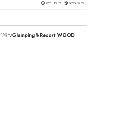
2024.10.12
2025.02.22
グ施設
Glamping＆Resort WOOD