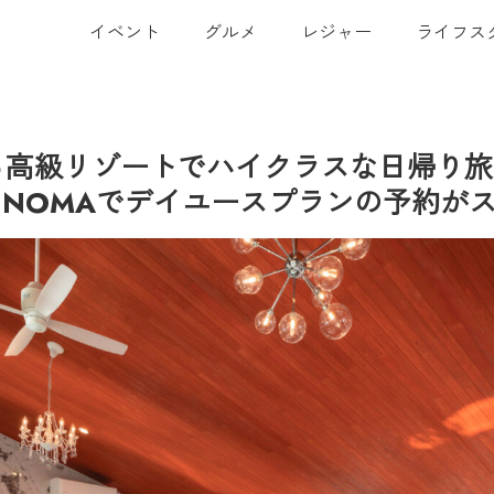
イベント
グルメ
レジャー
ライフス
級リゾートでハイクラスな日帰り旅を。Gl
ARK NOMAでデイユースプランの予約が