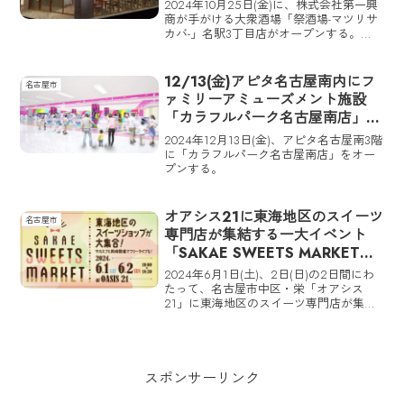
ープン
2024年10月25日(金)に、株式会社第一興
商が手がける大衆酒場「祭酒場-マツリサ
カバ-」名駅3丁目店がオープンする。
「祭酒場-マツリサカバ-」名駅3丁目店が
東京・飯田橋東口駅前店に続く2号店で、
東海エリアへは初出店となる。
12/13(金)アピタ名古屋南内にフ
名古屋市
ァミリーアミューズメント施設
「カラフルパーク名古屋南店」が
オープン！
2024年12月13日(金)、アピタ名古屋南3階
に「カラフルパーク名古屋南店」をオー
プンする。
オアシス21に東海地区のスイーツ
名古屋市
専門店が集結する一大イベント
「SAKAE SWEETS MARKET」
が初開催！ 東海市・アベニール
2024年6月1日(土)、2日(日)の2日間にわ
も出店
たって、名古屋市中区・栄「オアシス
21」に東海地区のスイーツ専門店が集結
する一大イベント「SAKAE SWEETS
MARKET」が初開催！
スポンサーリンク