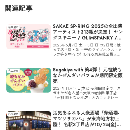
関連記事
SAKAE SP-RING 2025の全出演
名古屋市
アーティスト313組が決定！ ヤン
グスキニー / GLIMSPANKY /
Aooo / Mega Shinnosukeほか
2025年6月7日(土)・8日(日)の2日間に渡
って名古屋・栄 一帯のライブハウス・ク
ラブ等を中心に行われる東海地区最大の
オムニバス・ライブサーキット「SAKAE
SP-RING 2025」の全出演アーティスト313
組が決定した。全出演アー...
Sugakiya with 第4弾！ 元祖鯱も
名古屋市
なかぜんざいパフェが期間限定販
売
2024年11月14日(木)から期間限定で、ス
ガキヤが名古屋市大須の老舗和菓子店
「元祖 鯱もなか本店」とのコラボレーシ
ョン商品「鯱もなかぜんざいパフェ」を
販売する。
活気あふれる大衆酒場「祭酒場-
名古屋市
マツリサカバ-」が東海地方初上
陸！ 名駅3丁目店が10/25(金)オ