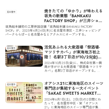
焼きたての「ゆかり」が味わえる
名古屋市
坂角の新業態「BANKAKU
FACTORY SHOP」が三井ショッ
ピングパークららぽーと名古屋み
坂角総本舖初の工房併設店舗「坂角総本舖 BANKAKU FACTORY
なとアクルスにオープン
SHOP」が、2025年4月24日(木)に名古屋市港区・三井ショッピング
パークららぽーと名古屋みなとアクルスにオープンする。
活気あふれる大衆酒場「祭酒場-
名古屋市
マツリサカバ-」が東海地方初上
陸！ 名駅3丁目店が10/25(金)オ
ープン
2024年10月25日(金)に、株式会社第一興
商が手がける大衆酒場「祭酒場-マツリサ
カバ-」名駅3丁目店がオープンする。
「祭酒場-マツリサカバ-」名駅3丁目店が
東京・飯田橋東口駅前店に続く2号店で、
東海エリアへは初出店となる。
オアシス21に東海地区のスイーツ
名古屋市
専門店が集結する一大イベント
「SAKAE SWEETS MARKET」
が初開催！ 東海市・アベニール
2024年6月1日(土)、2日(日)の2日間にわ
も出店
たって、名古屋市中区・栄「オアシス
21」に東海地区のスイーツ専門店が集結