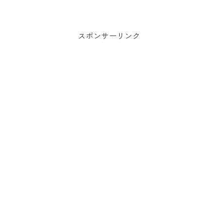
する一大イベント「SAKAE SWEETS
MARKET」が初開催！
スポンサーリンク