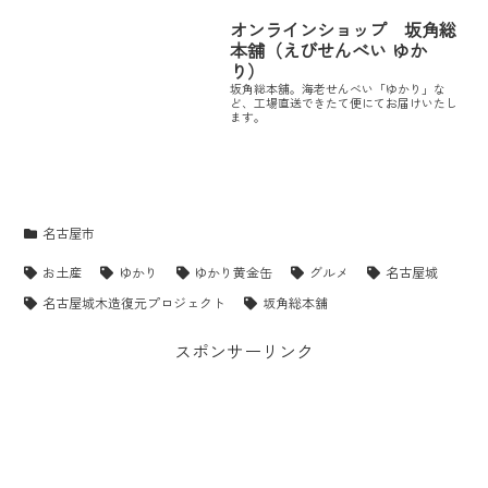
オンラインショップ 坂角総
本舖（えびせんべい ゆか
り）
坂角総本舖。海老せんべい「ゆかり」な
ど、工場直送できたて便にてお届けいたし
ます。
名古屋市
お土産
ゆかり
ゆかり黄金缶
グルメ
名古屋城
名古屋城木造復元プロジェクト
坂角総本舖
スポンサーリンク