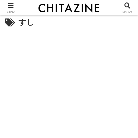
MENU
SEARCH
すし