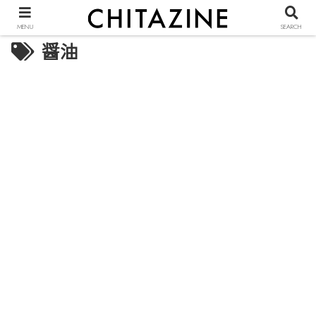
MENU
SEARCH
醤油