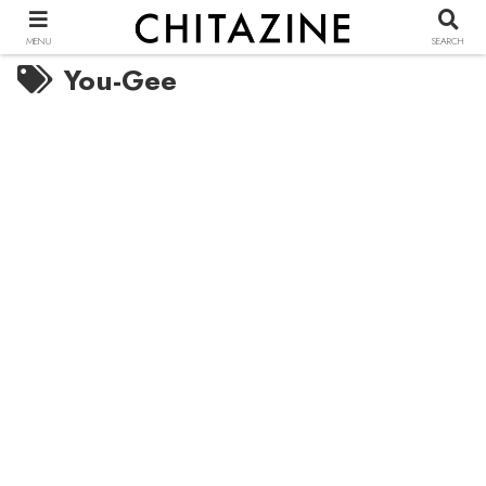
MENU
SEARCH
You-Gee