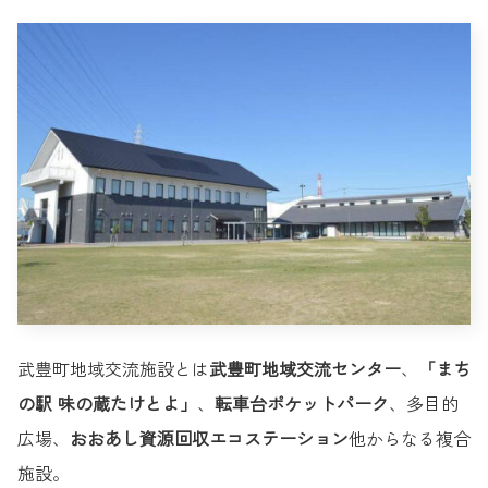
武豊町地域交流施設とは
武豊町地域交流センター
、
「まち
の駅 味の蔵たけとよ」
、
転車台ポケットパーク
、多目的
広場、
おおあし資源回収エコステーション
他からなる複合
施設。