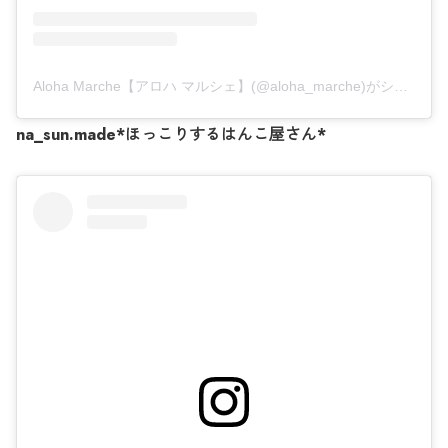
Aloha Marche【アロハ マルシェ】(@aloha_marche)がシェアした投稿
na_sun.made*ほっこりするはんこ屋さん*