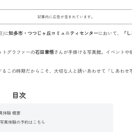
記事内に広告が含まれています。
日)に
知多市・つつじヶ丘コミュニティセンター
において、
「し
ォトグラファーの
石田章悟
さんが手掛ける写真館。イベントや
するこの時期だからこそ、大切な人と誘いあわせて「しあわせ
目次
写真体験 概要
館」 写真体験の予約はこちら