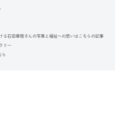
m
ける石田章悟さんの写真と福祉への思いはこちらの記事
ラリー
ちら