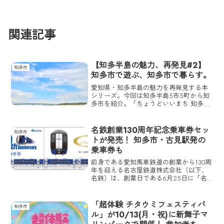
関連記事
【知多半島の魅力、再発見#2】
知多市
知多市で遊ぶ、知多市で暮らす。
愛知県・知多半島の魅力を再発見する本
シリーズ。今回は知多半島5市5町から知
多市を紹介。「ちょうどいいまち 知多」
がシティプロモーションキャッチフレー
ズの知多市は、言葉通りの遊びに行くに
も生活するにも「ちょうどいい」場所。
名鉄創業130周年記念乗車券セッ
知多市
さっそく、その魅力を紹介していこう。
トが発売！ 知多市・古見駅発の
乗車券も
前身である愛知馬車鉄道の創業から130周
年を迎える名古屋鉄道株式会社（以下、
名鉄）は、創業日である6月25日に「名
鉄創業130周年記念乗車券セット」を発売
する。乗車券セットには名鉄の歩みを記
した年表と、周年に合わせて反転塗装が
「超体験 チタウミフェスティバ
知多市
施される「ブルーミュースカイ」がデザ
ル」が10/13(月・祝)に新舞子マ
インされ、知多市・古見駅発の乗車券も