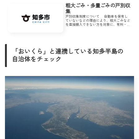
粗大ごみ・多量ごみの戸別収
集
戸別収集制度について 自動車を保有し
ていないなどの理由により、粗大ごみなど
を直接搬入できない方を対象に、有料・予
約制で、各家庭まで収集に伺います。な
お、知多市内の家庭から出るごみに限りま
す。 一括戸別収集と、粗大ごみ戸...
「おいくら」と連携している知多半島の
自治体をチェック