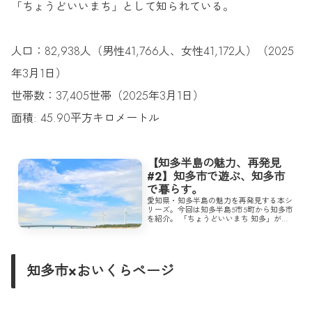
「ちょうどいいまち」として知られている。
人口：82,938人（男性41,766人、女性41,172人）（2025
年3月1日）
世帯数：37,405世帯（2025年3月1日）
面積: 45.90平方キロメートル
【知多半島の魅力、再発見
#2】知多市で遊ぶ、知多市
で暮らす。
愛知県・知多半島の魅力を再発見する本シ
リーズ。今回は知多半島5市5町から知多市
を紹介。 「ちょうどいいまち 知多」がシ
ティプロモーションキャッチフレーズの知
多市は、言葉通りの遊びに行くにも生活す
るにも「ちょうどいい」場所。 さっそ
く、その魅力を紹介していこう。
知多市×おいくらページ