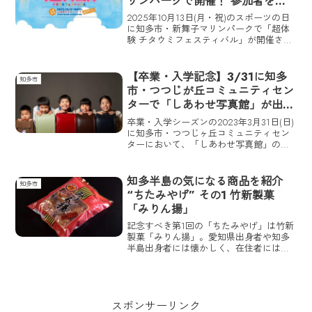
リンパークで開催！ 参加者を募
設定されている。
集中
2025年10月13日(月・祝)のスポーツの日
に知多市・新舞子マリンパークで「超体
験 チタウミフェスティバル」が開催され
る。「超体験 チタウミフェスティバル」
は家族で参加できる子どもたちが主役の
ストリートカルチャー体験イベント。
【卒業・入学記念】3/31に知多
知多市
市・つつじが丘コミュニティセン
ターで「しあわせ写真館」が出張
写真体験を開催
卒業・入学シーズンの2023年3月31日(日)
に知多市・つつじヶ丘コミュニティセン
ターにおいて、「しあわせ写真館」の出
張写真体験の開催が決定。「しあわせ写
真館」は介護福祉士、フォトグラファー
の石田章悟さんが手掛ける写真館。イベ
知多半島の気になる商品を紹介
知多市
ントや企業への出張撮影のほか、地域で
“ちたみやげ” その1 竹新製菓
の撮影体験も定期的に行っている。
「みりん揚」
記念すべき第1回の「ちたみやげ」は竹新
製菓「みりん揚」。愛知県出身者や知多
半島出身者には懐かしく、在住者にはお
なじみの一品。まだ食べたことがない方
はぜひ食べてみて。
スポンサーリンク