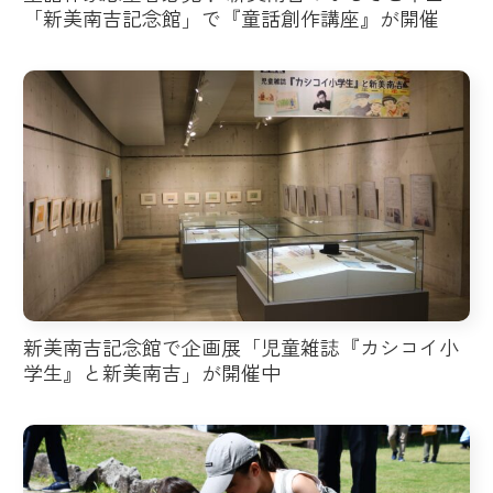
「新美南吉記念館」で『童話創作講座』が開催
新美南吉記念館で企画展「児童雑誌『カシコイ小
学生』と新美南吉」が開催中