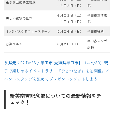
第３９回知多工芸展
～６月２日（日）
館
６月２２日（土）
半田市立博物
美しい鉱物の世界
～９月１日（日）
館
３×３バスケ＆ニュースポーツ
５月２６日（日）
半田市役所
半田赤レンガ
音楽マルシェ
６月２日（日）
建物
参照元：PR TIMES / 半田市 愛知県半田市】（～6/30）親
子で楽しめるイベントラリー『ひとつなぎ』を初開催。イ
ベントスタンプを集めてプレゼントをゲットしよう。
新美南吉記念館についての最新情報をチ
ェック！