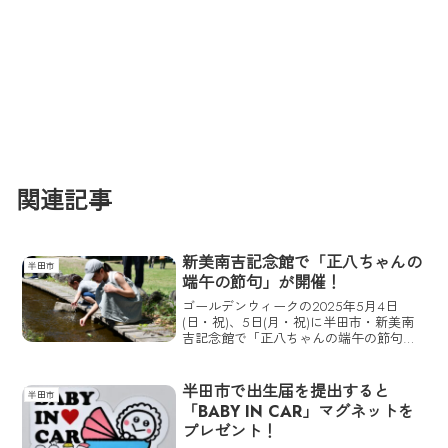
関連記事
新美南吉記念館で「正八ちゃんの
半田市
端午の節句」が開催！
ゴールデンウィークの2025年5月4日
(日・祝)、5日(月・祝)に半田市・新美南
吉記念館で「正八ちゃんの端午の節句」
が開催される。このイベントでは、正八
ちゃん（新美南吉の本名）になったつも
りで楽しむことができるように、笹ぶね
半田市で出生届を提出すると
半田市
を作ってせせらぎ...
「BABY IN CAR」マグネットを
プレゼント！