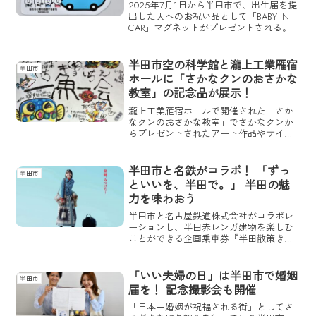
2025年7月1日から半田市で、出生届を提
出した人へのお祝い品として「BABY IN
CAR」マグネットがプレゼントされる。
半田市空の科学館と瀧上工業雁宿
半田市
ホールに「さかなクンのおさかな
教室」の記念品が展示！
瀧上工業雁宿ホールで開催された「さか
なクンのおさかな教室」でさかなクンか
らプレゼントされたアート作品やサイン
入り人形・色紙・ポスターなどの記念品
が瀧上工業雁宿ホールと半田空の科学館
で展示される。
半田市と名鉄がコラボ！ 「ずっ
半田市
といいを、半田で。」 半田の魅
力を味わおう
半田市と名古屋鉄道株式会社がコラボレ
ーションし、半田赤レンガ建物を楽しむ
ことができる企画乗車券『半田散策きっ
ぷ』『半田グルメきっぷ』が発売され
る。
「いい夫婦の日」は半田市で婚姻
半田市
届を！ 記念撮影会も開催
「日本一婚姻が祝福される街」としてさ