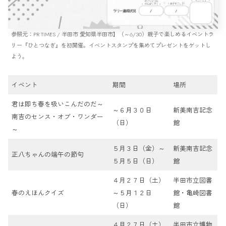
参照元：PR TIMES / 半田市 愛知県半田市】（～6/30）親子で楽しめるイベントラ
リー『ひとつなぎ』を初開催。イベントスタンプを集めてプレゼントをゲットし
よう。
イベント
期間
場所
君は即ち春を吸いこんだのだ～
～６月３０日
新美南吉記念
南吉のセンス・オブ・ワンダー
（日）
館
～
５月３日（金）～
新美南吉記念
正八ちゃんの端午の節句
５月５日（日）
館
４月２７日（土）
半田市立図書
春のえほんクイズ
～５月１２日
館・亀崎図書
（日）
館
４月２７日（土）
半田市立博物