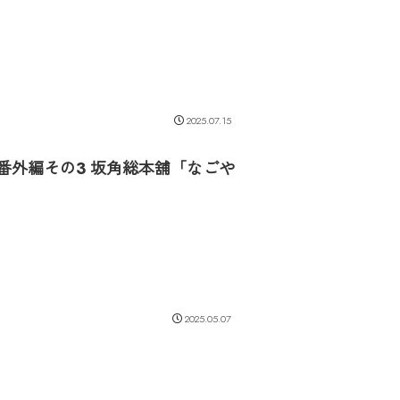
2025.07.15
 番外編その3 坂角総本舖「なごや
2025.05.07