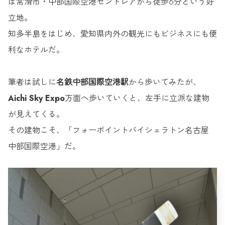
は常滑市・中部国際空港セントレアから徒歩6分という好
立地。
知多半島をはじめ、愛知県内外の観光にもビジネスにも便
利なホテルだ。
筆者は試しに
名鉄中部国際空港駅
から歩いてみたが、
Aichi Sky Expo
方面へ歩いていくと、左手に立派な建物
が見えてくる。
その建物こそ、「フォーポイントバイシェラトン名古屋
中部国際空港」だ。