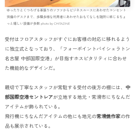
ゆったりとくつろげる革張りのソファからビジネスユースにあわせたコンセント
完備のデスクまで、多種多様な利用者にあわせたおもてなしを随所に感じるちょ
っと嬉しい設備が多数 photo by CHITAZINE
受付はフロアスタッフがすぐにお客様の対応に移れるよう
に独立式となっており、「フォーポイントバイシェラトン
名古屋 中部国際空港」が目指すホスピタリティに合わせ
た機能的なデザインだ。
親切で丁寧なスタッフが常駐する受付の後方の棚には、
中
部国際空港セントレア
が立地する地元・常滑市にちなんだ
アイテムが飾られている。
飛行機にちなんだアイテムの他にも地元の
常滑焼作家
の作
品も展示されている。