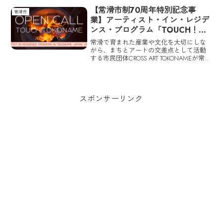
想い
岡麻美さんにインタビュー。片岡さんの
【常滑市制70周年特別記念事
常滑市
「TOUCH！ TOKONAME」、そして常滑に
業】アーティスト・イン・レジデ
対する想いを深掘りする。
ンス・プログラム「TOUCH！
TOKONAME」招へいアーティス
常滑で育まれた産業や文化を大切にしな
トの募集がスタート
がら、まちとアートの交差点として活動
する市民団体CROSS ART TOKONAMEが常
滑市制70周年特別記念事業としてアーテ
ィスト・イン・レジデンス・プログラム
「TOUCH！TOKONAME」事業を実施す
る。「TOUCH！TOKONAME」はやきもの
の町・常滑に、国内外から招へいしたア
スポンサーリンク
ーティストが約２か月間滞在し制作・展
示を行うプログラム。企画にむけて2023
年12月10日（日）から招へいアーティス
トの募集がスタートしている。