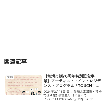
関連記事
【常滑市制70周年特別記念事
常滑市
業】アーティスト・イン・レジデ
ンス・プログラム「TOUCH！
TOKONAME」の市民審査会議が
2024年2月18日(日)、愛知県常滑市・常滑
2/18に開催
市役所1階 会議室A・Bにおいて
「TOUCH！TOKONAME」の招へいアーテ
ィスト候補者を市民で決める市民審査会
議が開催される。