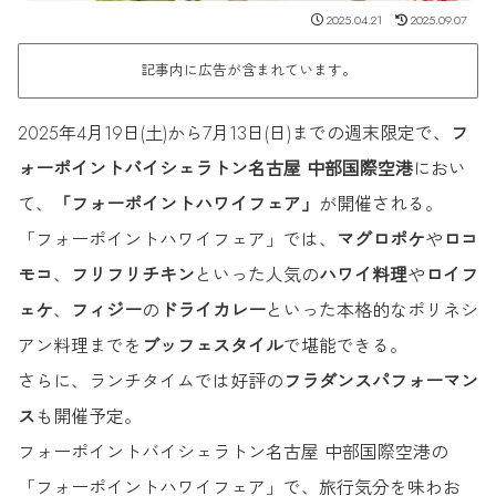
2025.04.21
2025.09.07
記事内に広告が含まれています。
2025年4月19日(土)から7月13日(日)までの週末限定で、
フ
ォーポイントバイシェラトン名古屋 中部国際空港
におい
て、
「フォーポイントハワイフェア」
が開催される。
「フォーポイントハワイフェア」では、
マグロポケ
や
ロコ
モコ
、
フリフリチキン
といった人気の
ハワイ料理
や
ロイフ
ェケ
、
フィジー
の
ドライカレー
といった本格的なポリネシ
アン料理までを
ブッフェスタイル
で堪能できる。
さらに、ランチタイムでは好評の
フラダンスパフォーマン
ス
も開催予定。
フォーポイントバイシェラトン名古屋 中部国際空港の
「フォーポイントハワイフェア」で、旅行気分を味わお