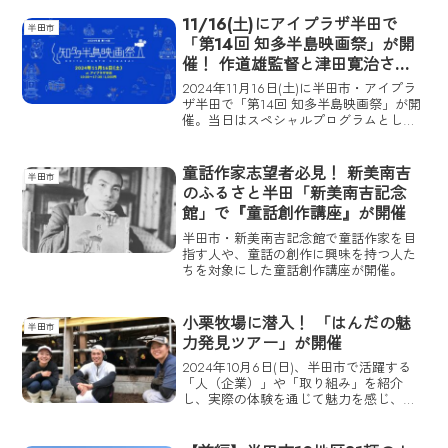
散策、「カブトビール」や郷土料理の
「押寿司」等を楽しむのにおすすめの
11/16(土)にアイプラザ半田で
半田市
「半田散策きっぷ」・「半田グルメきっ
「第14回 知多半島映画祭」が開
ぷ」が発売中だ。
催！ 作道雄監督と津田寛治さん
によるトークショーも
2024年11月16日(土)に半田市・アイプラ
ザ半田で「第14回 知多半島映画祭」が開
催。当日はスペシャルプログラムとして
作道雄監督『THEATER』が上映されるほ
か、作道監督と俳優・津田寛治さんとの
トークショーも開催。「短編コンペティ
童話作家志望者必見！ 新美南吉
半田市
ショ...
のふるさと半田「新美南吉記念
館」で『童話創作講座』が開催
半田市・新美南吉記念館で童話作家を目
指す人や、童話の創作に興味を持つ人た
ちを対象にした童話創作講座が開催。
小栗牧場に潜入！ 「はんだの魅
半田市
力発見ツアー」が開催
2024年10月6日(日)、半田市で活躍する
「人（企業）」や「取り組み」を紹介
し、実際の体験を通じて魅力を感じ、も
っと半田市のことを好きになってもらう
ためのツアー「はんだの魅力発見ツア
ー」が開催される。今回のテーマは