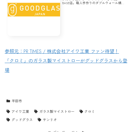
BASE店。職人手作りのダブルウォール構
造で結露せず温冷対応。ハローキティ・ク
ロミ等の正規ライセンス品が多数。誕生
日・結婚祝い・自分へのご褒美ギフトに大
人気。送料無料対...
参照元：PR TIMES / 株式会社アイワ工業 ファン待望！
「クロミ」のガラス製マイストローがグッドグラスから登
場
半田市
アイワ工業
ガラス製マイストロー
クロミ
グッドグラス
サンリオ