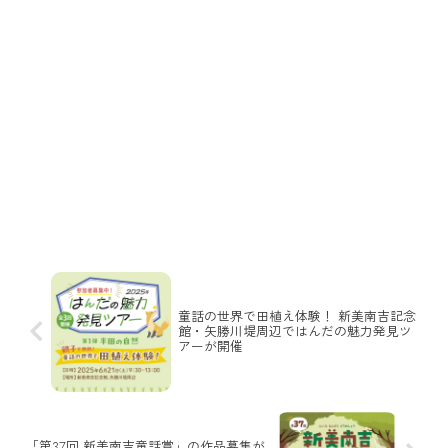
童話の世界で田植え体験！ 新美南吉記念
館・矢勝川堤周辺ではんだの魅力発見ツ
アーが開催
「第37回 新美南吉童話賞」の作品募集が