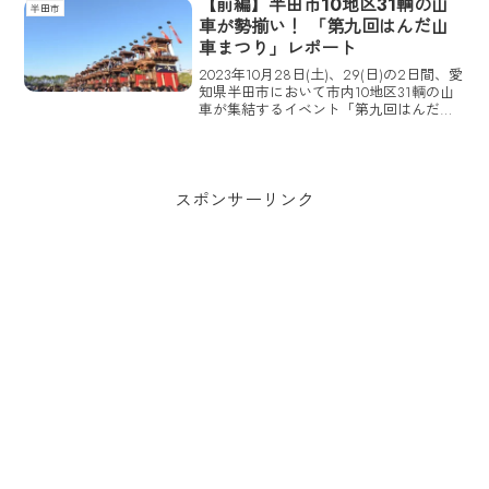
【前編】半田市10地区31輌の山
半田市
「牛」！ 半田市・小栗牧...
車が勢揃い！ 「第九回はんだ山
車まつり」レポート
2023年10月28日(土)、29(日)の2日間、愛
知県半田市において市内10地区31輌の山
車が集結するイベント「第九回はんだ山
車まつり」が開催された。CHITAZINEで
は、「第九回はんだ山車まつり」当日の
様子を前編と後編に分けて徹底レポー
ト。前編となる今回の記事ではメインコ
ンテンツである山車供覧と勢揃いに焦点
スポンサーリンク
を絞って紹介していこう。「第九回はん
だ山車まつり」の魅力をとくとご堪能あ
れ。